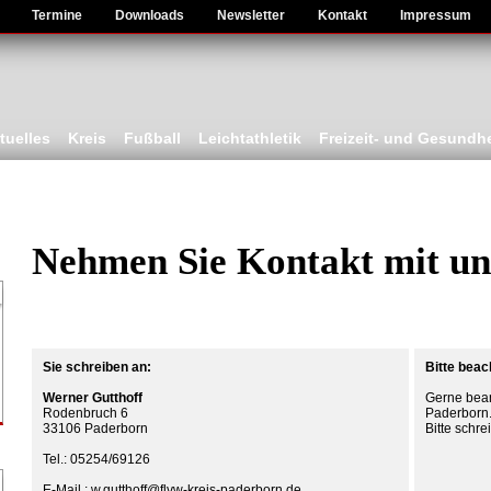
Termine
Downloads
Newsletter
Kontakt
Impressum
tuelles
Kreis
Fußball
Leichtathletik
Freizeit- und Gesundhe
Nehmen Sie Kontakt mit un
Sie schreiben an:
Bitte beac
Werner Gutthoff
Gerne bean
Rodenbruch 6
Paderborn.
33106 Paderborn
Bitte schre
Tel.: 05254/69126
E-Mail.: w.gutthoff@
flvw-kreis-paderborn.de