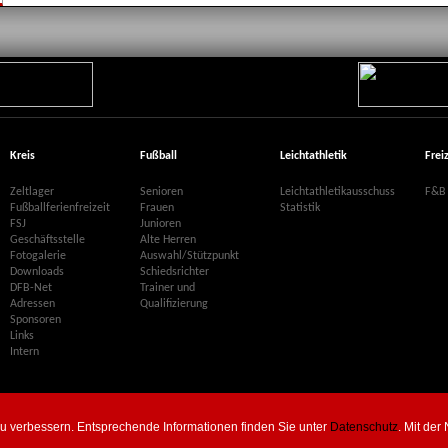
Kreis
Fußball
Leichtathletik
Frei
Zeltlager
Senioren
Leichtathletikausschuss
F&B 
Fußballferienfreizeit
Frauen
Statistik
FSJ
Junioren
Geschäftsstelle
Alte Herren
Fotogalerie
Auswahl/Stützpunkt
Downloads
Schiedsrichter
DFB-Net
Trainer und
Adressen
Qualifizierung
Sponsoren
Links
Intern
zu verbessern. Entsprechende Informationen finden Sie unter
Datenschutz
. Mit de